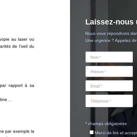
Laissez-nous
Nous vous répondrons dans
yopie au laser ou
Une urgence ? Appelez di
arités de l’oeil du
 par rapport à sa
étine…
* champs obligatoires
me par exemple la
Merci de lire et accep