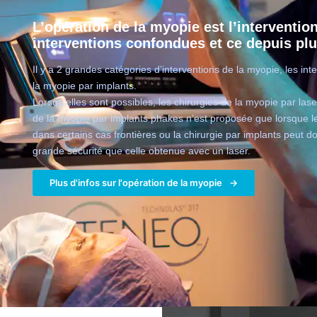
L’opération de la myopie est l’interventio
interventions confondues et ce depuis pl
Il y a 2 grandes catégories d’interventions de la myopie, les int
la myopie par implants.
Lorsqu’elles sont possibles, les chirurgies de la myopie par las
de la myopie par implants phakes n’est proposée que lorsque le
dans certains cas frontières ou la chirurgie par implants peut d
grande sécurité que celle obtenue avec un laser.
Plus d'infos sur l'opération de la myopie