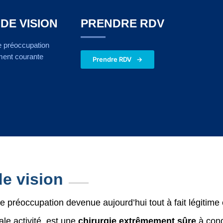
DE VISION
PRENDRE RDV
ne préoccupation
ement courante
Prendre RDV
de vision
ne préoccupation devenue aujourd’hui tout à fait légitim
ale activité, est une
chirurgie extrêmement sûre
à cond