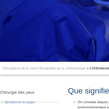
Chirurgiens de la vision Montpellier
»
La contactologie
»
L’Orthokérat
Que signifi
Chirurgie des yeux
On constate depuis 
Opération de la myopie
environnementaux jo