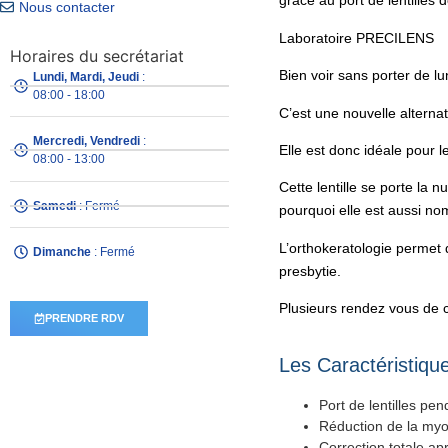
grâce au port de lentilles d
Nous contacter
Laboratoire PRECILENS
Horaires du secrétariat
Bien voir sans porter de lu
Lundi, Mardi, Jeudi
:
08:00 - 18:00
C’est une nouvelle alternat
Mercredi, Vendredi
:
Elle est donc idéale pour 
08:00 - 13:00
Cette lentille se porte la
Samedi
: Fermé
pourquoi elle est aussi nom
L’orthokeratologie permet 
Dimanche
: Fermé
presbytie.
Plusieurs rendez vous de co
PRENDRE RDV
Les Caractéristiqu
Port de lentilles pen
Réduction de la myo
Correction totale ap