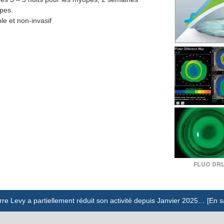
pes.
le et non-invasif
rre Levy a partiellement réduit son activité depuis Janvier 2025… [En s