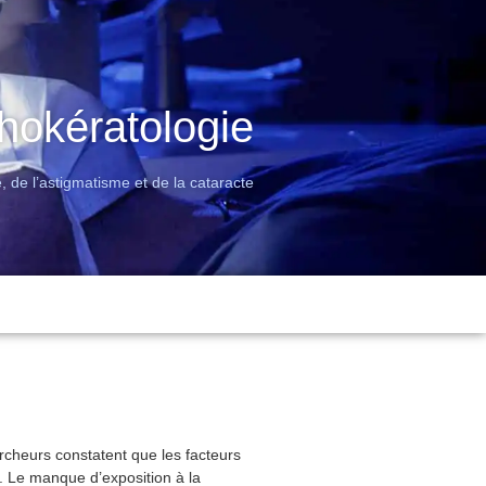
thokératologie
, de l’astigmatisme et de la cataracte
rcheurs constatent que les facteurs
. Le manque d’exposition à la