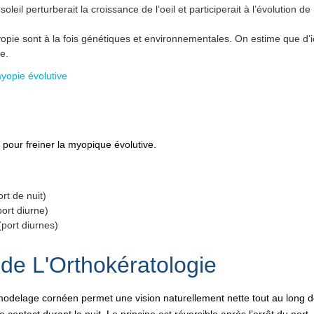
oleil perturberait la croissance de l’oeil et participerait à l’évolution de 
pie sont à la fois génétiques et environnementales. On estime que d’ic
e.
myopie évolutive
ns pour freiner la myopique évolutive.
ort de nuit)
(port diurne)
 (port diurnes)
 de L'Orthokératologie
emodelage cornéen permet une vision naturellement nette tout au long 