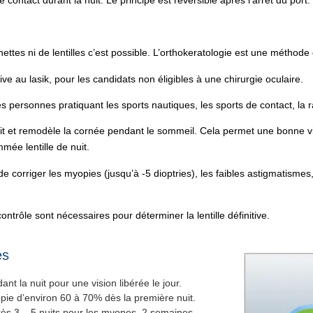
e contact durant la nuit. Le principe est réversible après l’arrêt du port.
nettes ni de lentilles c’est possible. L’orthokeratologie est une méthode 
ive au lasik, pour les candidats non éligibles à une chirurgie oculaire.
les personnes pratiquant les sports nautiques, les sports de contact, 
 nuit et remodèle la cornée pendant le sommeil. Cela permet une bonne v
mée lentille de nuit.
de corriger les myopies (jusqu’à -5 dioptries), les faibles astigmatism
ntrôle sont nécessaires pour déterminer la lentille définitive.
es
dant la nuit pour une vision libérée le jour.
pie d’environ 60 à 70% dès la première nuit.
rès 3 – 5 nuits pour les myopes, 2 semaines