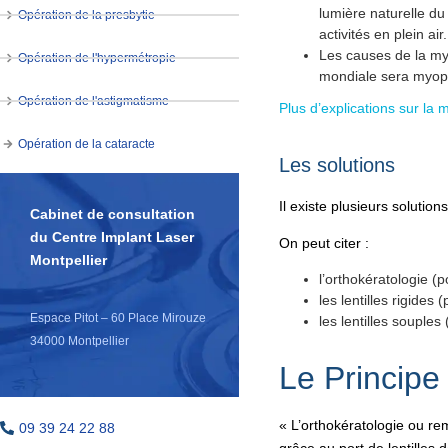
lumière naturelle du s
Opération de la presbytie
activités en plein air.
Les causes de la myo
Opération de l'hypermétropie
mondiale sera myop
Opération de l'astigmatisme
Plus d’explications sur la 
Opération de la cataracte
Les solutions
Il existe plusieurs solutio
Cabinet de consultation
du Centre Implant Laser
On peut citer :
Montpellier
l’orthokératologie (p
les lentilles rigides 
Espace Pitot – 60 Place Mirouze
les lentilles souples
34000 Montpellier
Le Principe
« L’orthokératologie ou r
09 39 24 22 88