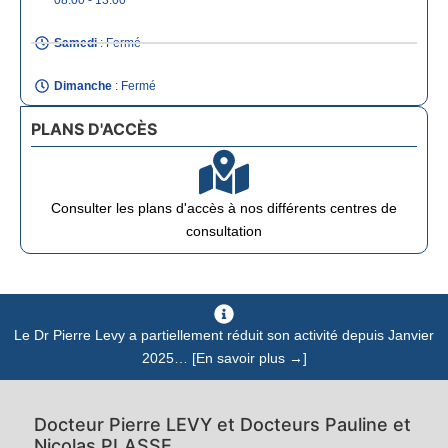
08:00 - 13:00
cette opération qui s'est merveilleusement 
déroulée.Aujourd'hui nous sommes à J+3 de 
Samedi
: Fermé
l'opération et j'ai retrouvé l'intégralité de ma vision, 
Dimanche
: Fermé
si ce n'est mieux !Hâte de voir ce que cela donnera 
une fois de retour en piste.
PLANS D'ACCÈS
Consulter les plans d'accès à nos différents centres de
consultation
Le Dr Pierre Levy a partiellement réduit son activité depuis Janvier
2025… [En savoir plus →]
Docteur Pierre LEVY et Docteurs Pauline et
Nicolas PLASSE