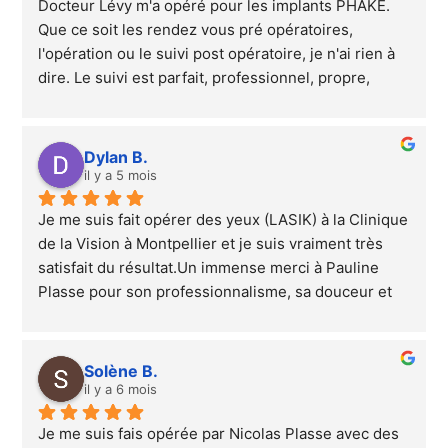
Docteur Lévy m'a opéré pour les implants PHAKE. 
Que ce soit les rendez vous pré opératoires, 
l'opération ou le suivi post opératoire, je n'ai rien à 
dire. Le suivi est parfait, professionnel, propre, 
rassurant, qualitatif. Cette opération a changé ma 
vie.. Je recommande le Dr Lévy et son équipe à 
100% !
Dylan B.
il y a 5 mois
Je me suis fait opérer des yeux (LASIK) à la Clinique 
de la Vision à Montpellier et je suis vraiment très 
satisfait du résultat.Un immense merci à Pauline 
Plasse pour son professionnalisme, sa douceur et 
sa bienveillance. Elle a su me mettre en confiance 
dès le premier rendez-vous et tout s’est 
parfaitement déroulé.Je recommande vivement cet 
Solène B.
établissement , je suis très satisfait du résultat.
il y a 6 mois
Je me suis fais opérée par Nicolas Plasse avec des 