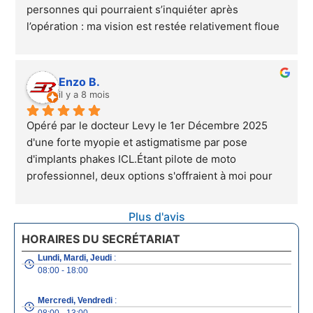
personnes qui pourraient s’inquiéter après 
docteur Lévy à 200% ainsi que son assistante 
l’opération : ma vision est restée relativement floue 
(Nathalie) car désormais je revis !! Merci bcp
pendant environ un mois, puis elle s’est améliorée 
rapidement par la suite.Nous sommes en décembre 
2025 et, après contrôle, j’ai désormais 10/10 aux 
Enzo B.
deux yeux! 😁Un grand merci au docteur Levy pour 
il y a 8 mois
son professionnalisme et son expertise, car cette 
Opéré par le docteur Levy le 1er Décembre 2025 
opération a changé ma vie!
d'une forte myopie et astigmatisme par pose 
d'implants phakes ICL.Étant pilote de moto 
professionnel, deux options s'offraient à moi pour 
corriger ma vue, le port de lentilles ou le port de 
lunettes.Suite à plusieurs problèmes rencontrés ces 
Plus d'avis
deux dernières saisons avec les lentilles (kératite 
HORAIRES DU SECRÉTARIAT
sévère...), cela devenait un vrai problème. Les 
lunettes, avec ma correction et les vibration qu'il 
Lundi, Mardi, Jeudi
:
08:00 - 18:00
peut y avoir dans un casque à haute vitesse, c'était 
juste impossible, sans parlé du champ de vision 
Mercredi, Vendredi
:
réduit.J'ai donc fait confiance au Docteur Levy pour 