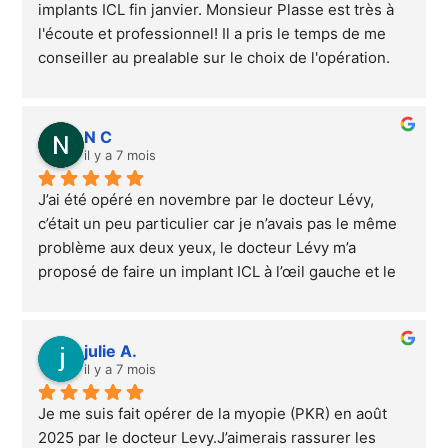
implants ICL fin janvier. Monsieur Plasse est très à 
l'écoute et professionnel! Il a pris le temps de me 
conseiller au prealable sur le choix de l'opération. 
L'opération c'est très bien passée, aucune douleur. 
J'avais une myopie à -6 et -7 et le lendemain de 
l'opération ma vision était presque parfaite. Le 
N C
résultat de l'opération est incroyable ! Je 
il y a 7 mois
recommande vivement cet ophtalmo pour une 
J’ai été opéré en novembre par le docteur Lévy, 
chirurgie des yeux!  Je le remercie vivement pour 
c’était un peu particulier car je n’avais pas le même 
son écoute et sa mise en confiance! Toutes 
problème aux deux yeux, le docteur Lévy m’a 
l'équipes est également très bienveillante et 
proposé de faire un implant ICL à l’œil gauche et le 
professionnelle, merci à eux!
laser PKR à l’œil droit.Tout s’est très bien passé de 
mon premier rdv jusqu’à l’opération, j’ai ressenti 
aucune douleur pour l’implant ICL dès le lendemain 
julie A.
je voyais très bien et pour le laser léger grain de 
il y a 7 mois
sable 2/3 jours après l’opération et puis c’est 
Je me suis fait opérer de la myopie (PKR) en août 
tout.Résultat 10/10 au deux yeux sachant que j’avais 
2025 par le docteur Levy.J’aimerais rassurer les 
-6 œil gauche et 0 œil droit !Je recommande le 