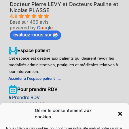
Docteur Pierre LEVY et Docteurs Pauline et
Nicolas PLASSE
4.9
Basé sur 466 avis
powered by
G
o
o
g
l
e
évaluez-nous sur
Espace patient
Cet espace est destiné aux patients qui désirent revoir les
modalités administratives, pratiques et médicales relatives à
leur intervention.
Accéder à l'espace patient
Pour prendre RDV
Prendre RDV
09 39 24 22 88
Gérer le consentement aux
cookies
Adresse
Centre Implant Laser Montpellier
Nous utilisons des cookies pour optimiser notre site web et notre service.