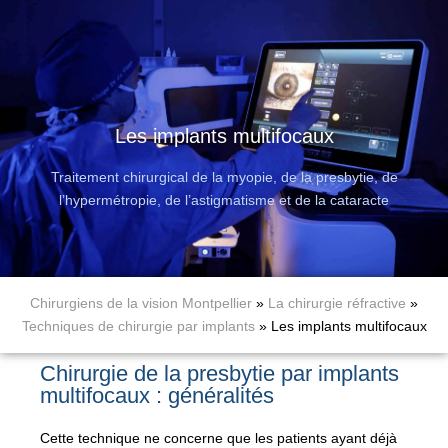
Les implants multifocaux
Traitement chirurgical de la myopie, de la presbytie, de
l’hypermétropie, de l’astigmatisme et de la cataracte
Chirurgiens de la vision Montpellier
»
La chirurgie réfractive
»
Techniques de chirurgie par implants
»
Les implants multifocaux
Chirurgie de la presbytie par implants
multifocaux : généralités
Cette technique ne concerne que les patients ayant déjà