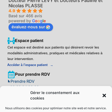
Docteur Pierre LEVY et Docteurs Pauline et
Nicolas PLASSE
4.9
Basé sur 466 avis
powered by
G
o
o
g
l
e
évaluez-nous sur
Espace patient
Cet espace est destiné aux patients qui désirent revoir les
modalités administratives, pratiques et médicales relatives à
leur intervention.
Accéder à l'espace patient
Pour prendre RDV
Prendre RDV
09 39 24 22 88
Gérer le consentement aux
cookies
Adresse
Centre Implant Laser Montpellier
Nous utilisons des cookies pour optimiser notre site web et notre service.
Espace Pitot – 60 Place Mirouze