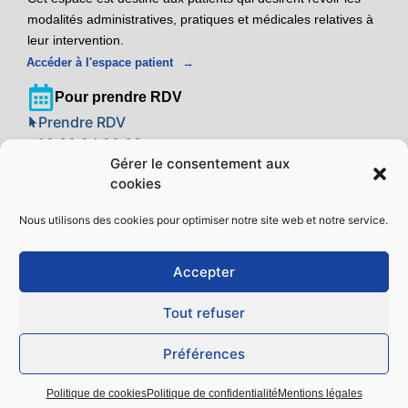
modalités administratives, pratiques et médicales relatives à
leur intervention.
Accéder à l'espace patient
Pour prendre RDV
Prendre RDV
09 39 24 22 88
Gérer le consentement aux
cookies
Adresse
Centre Implant Laser Montpellier
Nous utilisons des cookies pour optimiser notre site web et notre service.
Espace Pitot – 60 Place Mirouze
34000 Montpellier
Accepter
Localiser sur un plan
Tout refuser
Mentions légales
Politique de confidentialité
Accès à vos données
Préférences
Politique de cookies (EU)
Politique de cookies
Politique de confidentialité
Mentions légales