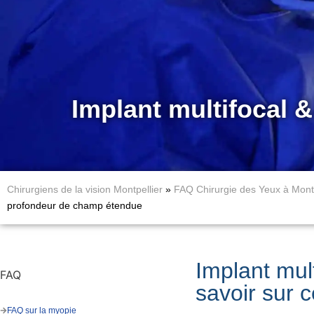
Implant multifocal 
Chirurgiens de la vision Montpellier
»
FAQ Chirurgie des Yeux à Montp
profondeur de champ étendue
Implant mult
FAQ
savoir sur c
FAQ sur la myopie