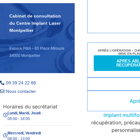
Cabinet de consultation
du Centre Implant Laser
Montpellier
Espace Pitot – 60 Place Mirouze
APRÈS L’OPÉRATION – CHI
MISE EN PLA
34000 Montpellier
APRÈS ABLA
RÉCUPÉRAT
09 39 24 22 88
Nous contacter
Aprè
Horaires du secrétariat
Lundi, Mardi, Jeudi
:
implant multif
08:00 - 18:00
récupération, précaut
personnalis
Mercredi, Vendredi
:
08:00 - 13:00