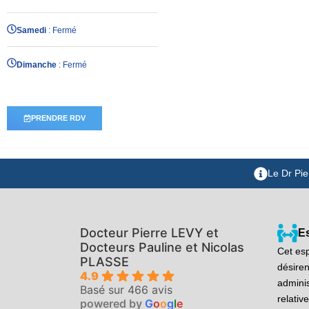
Samedi
: Fermé
Dimanche
: Fermé
PRENDRE RDV
Le Dr Pie
Docteur Pierre LEVY et
E
Docteurs Pauline et Nicolas
Cet esp
PLASSE
désiren
4.9
adminis
Basé sur 466 avis
relativ
powered by
G
o
o
g
l
e