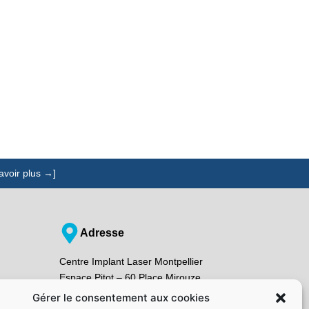
avoir plus →]
Adresse
Centre Implant Laser Montpellier
Espace Pitot – 60 Place Mirouze
34000 Montpellier
Gérer le consentement aux cookies