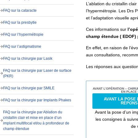
L’ablation du cristallin clai
l’hypermétropie. Les Drs P
FAQ sur la cataracte
et l’adaptation visuelle apr
FAQ sur la presbytie
Ces informations sur
l’opé
FAQ sur l’hypermétropie
champ étendue ( EDOF)
FAQ sur l’astigmatisme
En effet, en raison de l’é
aux consultations, recomma
FAQ sur la chirurgie par Lasik
Les réponses aux questions 
FAQ sur la chirurgie par Laser de surface
(PKR)
FAQ sur la chirurgie par SMILE
AVANT L’OPÉRATION – CHIRU
EN PLACE 
AVANT LA POSE 
FAQ sur la chirurgie par Implants Phakes
RÉPONS
Avant la pose d’un imp
FAQ sur la chirurgie par Ablation du
cristallin clair et mise en place d’un
les consignes à suivre
implant multifocal et/ou à profondeur de
de 
champ étendue