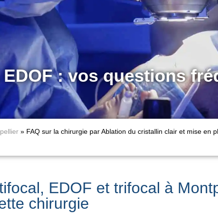
& EDOF : vos questions fr
ellier
»
FAQ sur la chirurgie par Ablation du cristallin clair et mise en 
ifocal, EDOF et trifocal à Montpe
ette chirurgie