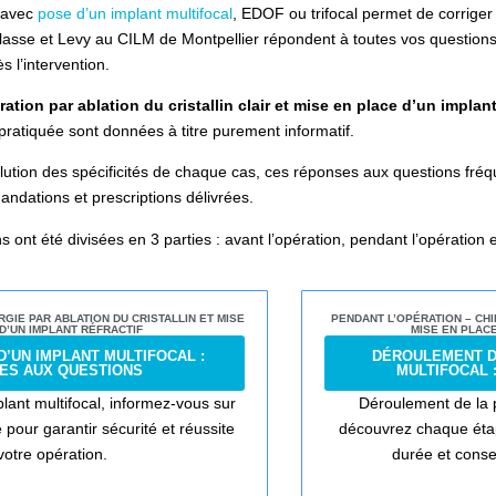
r avec
pose d’un implant multifocal
, EDOF ou trifocal permet de corriger 
lasse et Levy au CILM de Montpellier répondent à toutes vos questions 
ès l’intervention.
ration par ablation du cristallin clair et mise en place d’un implan
pratiquée sont données à titre purement informatif.
volution des spécificités de chaque cas, ces réponses aux questions fré
ndations et prescriptions délivrées.
ont été divisées en 3 parties : avant l’opération, pendant l’opération e
RGIE PAR ABLATION DU CRISTALLIN ET MISE
PENDANT L’OPÉRATION – CHI
D’UN IMPLANT RÉFRACTIF
MISE EN PLACE
D’UN IMPLANT MULTIFOCAL :
DÉROULEMENT D
ES AUX QUESTIONS
MULTIFOCAL 
lant multifocal, informez-vous sur
Déroulement de la p
 pour garantir sécurité et réussite
découvrez chaque étape
votre opération.
durée et conse