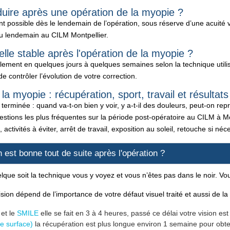
uire après une opération de la myopie ?
 possible dès le lendemain de l’opération, sous réserve d’une acuité v
 du lendemain au CILM Montpellier.
elle stable après l'opération de la myopie ?
alement en quelques jours à quelques semaines selon la technique utili
 contrôler l’évolution de votre correction.
la myopie : récupération, sport, travail et résultats
terminée : quand va-t-on bien y voir, y a-t-il des douleurs, peut-on rep
tions les plus fréquentes sur la période post-opératoire au CILM à Mon
activités à éviter, arrêt de travail, exposition au soleil, retouche si néc
 est bonne tout de suite après l'opération ?
elque soit la technique vous y voyez et vous n’êtes pas dans le noir. V
sion dépend de l’importance de votre défaut visuel traité et aussi de la
k
et le
SMILE
elle se fait en 3 à 4 heures, passé ce délai votre vision es
e surface)
la récupération est plus longue environ 1 semaine pour obte