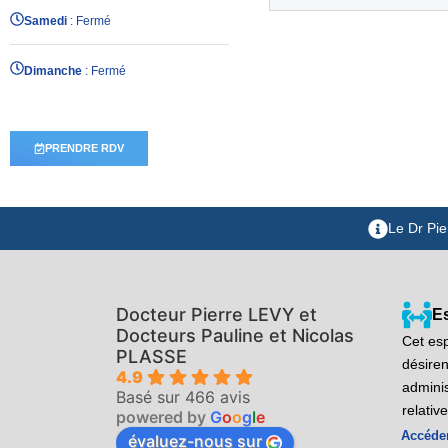
Samedi
: Fermé
Dimanche
: Fermé
PRENDRE RDV
Le Dr Pie
Docteur Pierre LEVY et
E
Docteurs Pauline et Nicolas
Cet esp
PLASSE
désiren
4.9
adminis
Basé sur 466 avis
relativ
powered by
G
o
o
g
l
e
Accéder
évaluez-nous sur