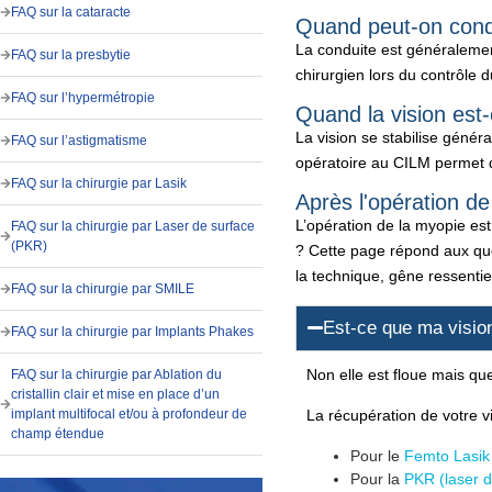
FAQ sur la cataracte
Quand peut-on cond
La conduite est généralement
FAQ sur la presbytie
chirurgien lors du contrôle
FAQ sur l’hypermétropie
Quand la vision est-
La vision se stabilise génér
FAQ sur l’astigmatisme
opératoire au CILM permet de
FAQ sur la chirurgie par Lasik
Après l'opération de 
L’opération de la myopie est 
FAQ sur la chirurgie par Laser de surface
(PKR)
? Cette page répond aux ques
la technique, gêne ressentie, 
FAQ sur la chirurgie par SMILE
Est-ce que ma vision
FAQ sur la chirurgie par Implants Phakes
Non elle est floue mais qu
FAQ sur la chirurgie par Ablation du
cristallin clair et mise en place d’un
La récupération de votre vi
implant multifocal et/ou à profondeur de
champ étendue
Pour le
Femto Lasi
Pour la
PKR (laser d