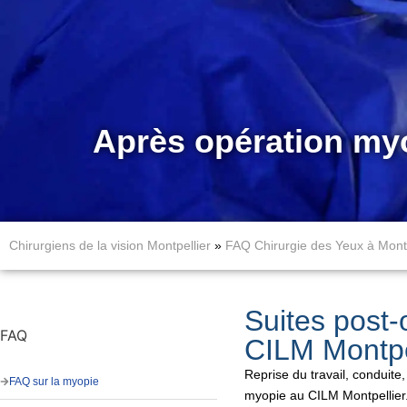
Après opération myop
Chirurgiens de la vision Montpellier
»
FAQ Chirurgie des Yeux à Montp
Suites post-
FAQ
CILM Montpe
Reprise du travail, conduite
FAQ sur la myopie
myopie au CILM Montpellier