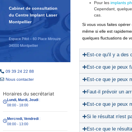
Pour les
implants p
Cabinet de consultation
Cependant, quelque so
cas.
du Centre Implant Laser
Montpellier
Si vous vous faites opérer
même si elle est rapideme
quelques fluctuations de vo
Espace Pitot – 60 Place Mirouze
34000 Montpellier
Est-ce qu'il y a des 
Est-ce que je peux fa
09 39 24 22 88
Est-ce que je peux m
Nous contacter
Faut-il prévoir un arr
Horaires du secrétariat
Lundi, Mardi, Jeudi
:
Est-ce que je peux m
08:00 - 18:00
Si le résultat n'est 
Mercredi, Vendredi
:
08:00 - 13:00
Est-ce que le résulta